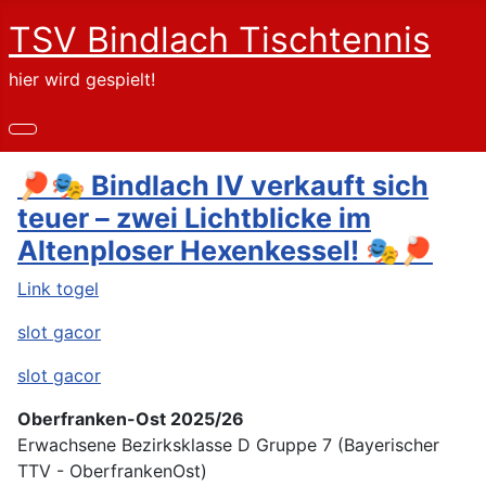
TSV Bindlach Tischtennis
hier wird gespielt!
🏓🎭 Bindlach IV verkauft sich
teuer – zwei Lichtblicke im
Altenploser Hexenkessel! 🎭🏓
Link togel
slot gacor
slot gacor
Oberfranken-Ost 2025/26
Erwachsene Bezirksklasse D Gruppe 7 (Bayerischer
TTV - OberfrankenOst)