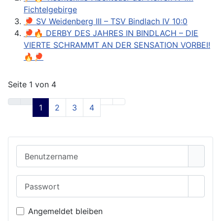
Fichtelgebirge
🏓 SV Weidenberg III – TSV Bindlach IV 10:0
🏓🔥 DERBY DES JAHRES IN BINDLACH – DIE
VIERTE SCHRAMMT AN DER SENSATION VORBEI!
🔥🏓
Seite 1 von 4
1
2
3
4
Benutzername
Passwort
Passwo
Angemeldet bleiben