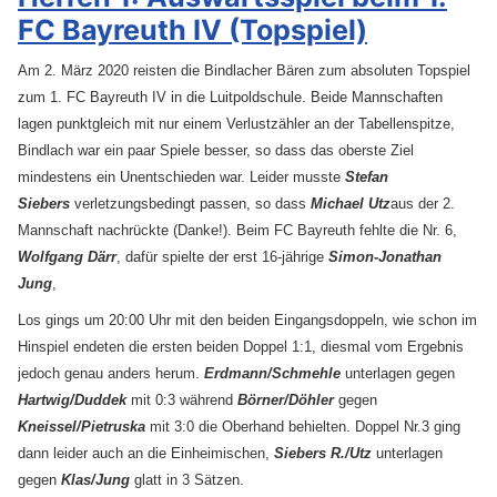
FC Bayreuth IV (Topspiel)
Am 2. März 2020 reisten die Bindlacher Bären zum absoluten Topspiel
zum 1. FC Bayreuth IV in die Luitpoldschule. Beide Mannschaften
lagen punktgleich mit nur einem Verlustzähler an der Tabellenspitze,
Bindlach war ein paar Spiele besser, so dass das oberste Ziel
mindestens ein Unentschieden war. Leider musste
Stefan
Siebers
verletzungsbedingt passen, so dass
Michael Utz
aus der 2.
Mannschaft nachrückte (Danke!). Beim FC Bayreuth fehlte die Nr. 6,
Wolfgang Därr
, dafür spielte der erst 16-jährige
Simon-Jonathan
Jung
,
Los gings um 20:00 Uhr mit den beiden Eingangsdoppeln, wie schon im
Hinspiel endeten die ersten beiden Doppel 1:1, diesmal vom Ergebnis
jedoch genau anders herum.
Erdmann/Schmehle
unterlagen gegen
Hartwig/Duddek
mit 0:3 während
Börner/Döhler
gegen
Kneissel/Pietruska
mit 3:0 die Oberhand behielten. Doppel Nr.3 ging
dann leider auch an die Einheimischen,
Siebers R./Utz
unterlagen
gegen
Klas/Jung
glatt in 3 Sätzen.