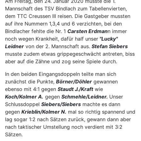
Am Freitag, den 24. Januar 2020 musste die 1.
Mannschaft des TSV Bindlach zum Tabellenvierten,
dem TTC Creussen III reisen. Die Gastgeber mussten
auf ihre Nummern 1,3,4 und 6 verzichten, bei den
Bindlacher fehlte die Nr. 1
Carsten Erdman
n immer
noch wegen Krankheit, dafür half unser
"Lucky"
Leidner
von der 2. Mannschaft aus.
Stefan Siebers
musste zudem etwas grippegeschwächt antreten, biss
aber auf die Zähne und zog seine Spiele durch.
In den beiden Eingangsdoppeln teilte man sich
zunächst die Punkte,
Börner/Döhler
gewannen
ebenso mit 4:1 gegen
Staudt J./Kraft
wie
Koch/Kolmer A.
gegen
Schmehle/Leidner.
Unser
Schlussdoppel
Siebers/Siebers
machte es dann
gegen
Krieblin/Kolmer N.
mal so richtig spannend und
lag sogar 1:2 nach Sätzen zurück, gewann dann aber
nach taktischer Umstellung noch verdient mit 3:2
Sätzen.